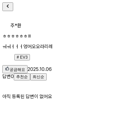
주*환
ㅎㅎㅎㅎㅎㅎㅍ
ㅝㅝㅓㅓㅓ엉어오오라리레
#
EV3
2025.10.06
궁금해요
답변
0
추천순
최신순
아직 등록된 답변이 없어요