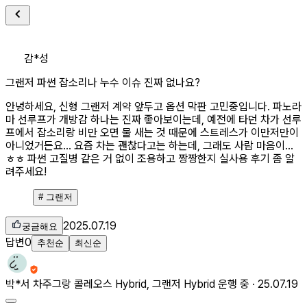
감*성
그랜저 파썬 잡소리나 누수 이슈 진짜 없나요?
안녕하세요, 신형 그랜저 계약 앞두고 옵션 막판 고민중입니다. 파노라
마 선루프가 개방감 하나는 진짜 좋아보이는데, 예전에 타던 차가 선루
프에서 잡소리랑 비만 오면 물 새는 것 때문에 스트레스가 이만저만이
아니었거든요... 요즘 차는 괜찮다고는 하는데, 그래도 사람 마음이...
ㅎㅎ 파썬 고질병 같은 거 없이 조용하고 짱짱한지 실사용 후기 좀 알
려주세요!
#
그랜저
2025.07.19
궁금해요
답변
0
추천순
최신순
박*서
차주
그랑 콜레오스 Hybrid, 그랜저 Hybrid 운행 중 ·
25.07.19