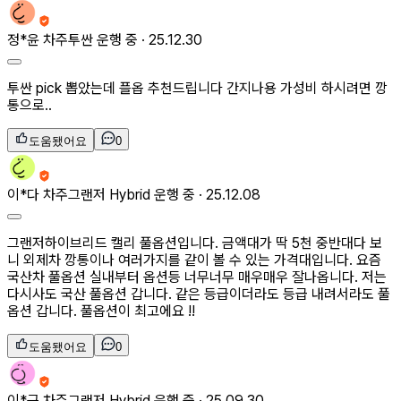
정*윤
차주
투싼 운행 중 ·
25.12.30
투싼 pick 뽑았는데 플옵 추천드립니다 간지나용 가성비 하시려면 깡
통으로..
도움됐어요
0
이*다
차주
그랜저 Hybrid 운행 중 ·
25.12.08
그랜저하이브리드 캘리 풀옵션입니다. 금액대가 딱 5천 중반대다 보
니 외제차 깡통이나 여러가지를 같이 볼 수 있는 가격대입니다. 요즘
국산차 풀옵션 실내부터 옵션등 너무너무 매우매우 잘나옵니다. 저는
다시사도 국산 풀옵션 갑니다. 같은 등급이더라도 등급 내려서라도 풀
옵션 갑니다. 풀옵션이 최고에요 !!
도움됐어요
0
이*근
차주
그랜저 Hybrid 운행 중 ·
25.09.30