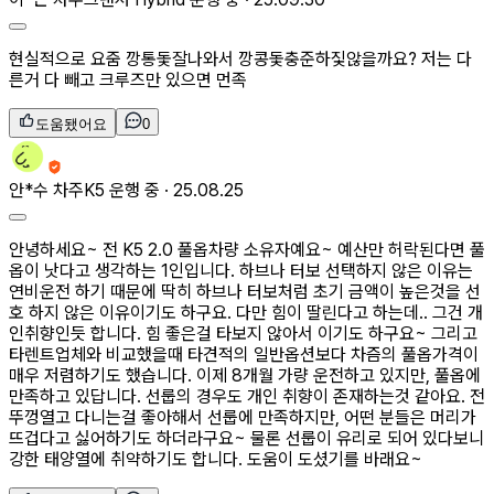
현실적으로 요줌 깡통돛잘나와서 깡콩돛충준하짗않을까요? 저는 다
른거 다 빼고 크루즈만 있으면 먼족
도움됐어요
0
안*수
차주
K5 운행 중 ·
25.08.25
안녕하세요~ 전 K5 2.0 풀옵차량 소유자예요~ 예산만 허락된다면 풀
옵이 낫다고 생각하는 1인입니다. 하브나 터보 선택하지 않은 이유는
연비운전 하기 때문에 딱히 하브나 터보처럼 초기 금액이 높은것을 선
호 하지 않은 이유이기도 하구요. 다만 힘이 딸린다고 하는데.. 그건 개
인취향인듯 합니다. 힘 좋은걸 타보지 않아서 이기도 하구요~ 그리고
타렌트업체와 비교했을때 타견적의 일반옵션보다 차즘의 풀옵가격이
매우 저렴하기도 했습니다. 이제 8개월 가량 운전하고 있지만, 풀옵에
만족하고 있답니다. 선룹의 경우도 개인 취향이 존재하는것 같아요. 전
뚜껑열고 다니는걸 좋아해서 선룹에 만족하지만, 어떤 분들은 머리가
뜨겁다고 싫어하기도 하더라구요~ 물론 선룹이 유리로 되어 있다보니
강한 태양열에 취약하기도 합니다. 도움이 도셨기를 바래요~