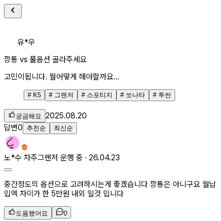
유*우
깡통 vs 풀옵션 골라주세요
고민이됩니다. 뭘어떻게 해야할까요...
#
K5
#
그랜저
#
스포티지
#
쏘나타
#
투싼
2025.08.20
궁금해요
답변
0
추천순
최신순
노*수
차주
그랜저 운행 중 ·
26.04.23
중간정도의 옵션으로 고려하시는게 좋겠습니다 깡통은 아니구요 월납
입엑 차이가 한 5만원 내외 일것 입니다
도움됐어요
0