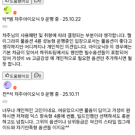
도움됐어요
0
박*범
차주
아이오닉 9 운행 중 ·
25.10.22
차주님의 사용패턴 및 취향에 따라 결정되는 부분이라 생각합니다. 캘
리그라피 풀옵션 4륜 성능형 운행중인 입장으로서는 풀옵션이 좋다고
생각하지만 어디까지나 개인적인 의견입니다. 아이오닉9 의 경우에는
기본 차급이 있어서 하위트림에서도 웬만한 필수옵션들이 포함되어
있어 가성비 vs 고급감성 에 개인적으로 필요한 옵션만 추가하시면 될
듯 합니다.
도움됐어요
0
전*석
차주
아이오닉 9 운행 중 ·
25.10.11
너무나 개인적인 고민이네요. 여유있으시면 풀옵이 답이고 가성비 원
하시면 저처럼 익스 항속형 4륜에 썬룹, 빌드인캠만 선택하셔도 충분
하고도 넘침니다. 그위의 옵션이나 상위등급은 약간의 스타일 업그레
이드와 자기만족형 옵션들 이지요^^