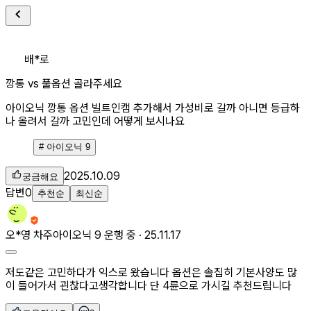
배*로
깡통 vs 풀옵션 골라주세요
아이오닉 깡통 옵션 빌트인캠 추가해서 가성비로 갈까 아니면 등급하
나 올려서 갈까 고민인데 어떻게 보시나요
#
아이오닉 9
2025.10.09
궁금해요
답변
0
추천순
최신순
오*영
차주
아이오닉 9 운행 중 ·
25.11.17
저도같은 고민하다가 익스로 왔습니다 옵션은 솔집히 기본사양도 많
이 들어가서 괸찮다고생각합니다 단 4륜으로 가시길 추천드립니다