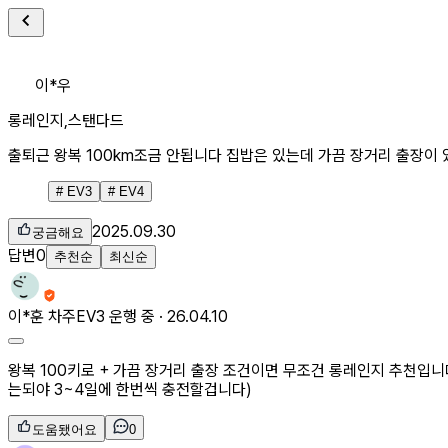
이*우
롱레인지,스탠다드
출퇴근 왕복 100km조금 안됩니다 집밥은 있는데 가끔 장거리 출장이
#
EV3
#
EV4
2025.09.30
궁금해요
답변
0
추천순
최신순
이*훈
차주
EV3 운행 중 ·
26.04.10
왕복 100키로 + 가끔 장거리 출장 조건이면 무조건 롱레인지 추천입
는되야 3~4일에 한번씩 충전할겁니다)
도움됐어요
0