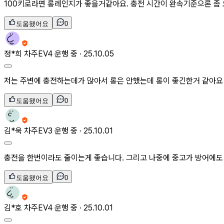
100키로라면 롱레인지가 좋을거같아요. 충전 시간이 완속기준으론 좀
도움됐어요
0
정*희
차주
EV4 운행 중 ·
25.10.05
저는 주변에 충전하는데가 많아서 롱은 안했는데 롱이 좋긴한거 같아요
도움됐어요
0
김*욱
차주
EV3 운행 중 ·
25.10.01
충전을 한번이라도 줄이는게 좋습니다. 그리고 나중에 중고가 방어에도 
도움됐어요
0
김*호
차주
EV4 운행 중 ·
25.10.01