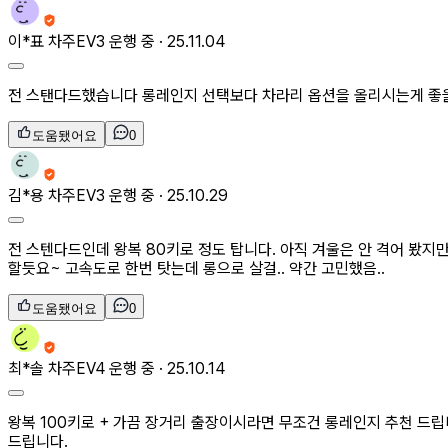
이*표
차주
EV3 운행 중 ·
25.11.04
전 스탠다드했습니다 롱레인지 선택보다 차라리 옵션을 올리시는게 좋
도움됐어요
0
김*용
차주
EV3 운행 중 ·
25.10.29
전 스텐다드인데 왕복 80키로 정도 탑니다. 아직 겨울은 안 격어 봤지
할듯요~ 고속도로 한번 탓는데 롱으로 살걸.. 약간 고민했음..
도움됐어요
0
최*솔
차주
EV4 운행 중 ·
25.10.14
왕복 100키로 + 가끔 장거리 출장이시라면 무조건 롱레인지 추천 드립
드립니다.