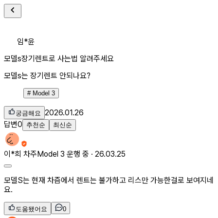
임*윤
모델s장기렌트로 사는법 알려주세요
모델s는 장기렌트 안되나요?
#
Model 3
2026.01.26
궁금해요
답변
0
추천순
최신순
이*희
차주
Model 3 운행 중 ·
26.03.25
모델S는 현재 차즘에서 렌트는 불가하고 리스만 가능한걸로 보여지네
요.
도움됐어요
0