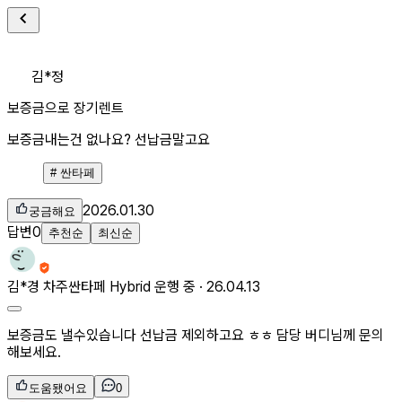
김*정
보증금으로 장기렌트
보증금내는건 없나요? 선납금말고요
#
싼타페
2026.01.30
궁금해요
답변
0
추천순
최신순
김*경
차주
싼타페 Hybrid 운행 중 ·
26.04.13
보증금도 낼수있습니다 선납금 제외하고요 ㅎㅎ 담당 버디님께 문의
해보세요.
도움됐어요
0