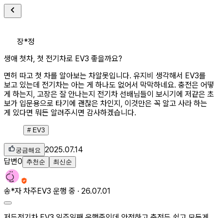
장*정
생애 첫차, 첫 전기차로 EV3 좋을까요?
면허 따고 첫 차를 알아보는 차알못입니다. 유지비 생각해서 EV3를
보고 있는데 전기차는 아는 게 하나도 없어서 막막하네요. 충전은 어떻
게 하는지, 고장은 잘 안나는지 전기차 선배님들이 보시기에 저같은 초
보가 입문용으로 타기에 괜찮은 차인지, 이것만은 꼭 알고 사라 하는
게 있다면 뭐든 알려주시면 감사하겠습니다.
#
EV3
2025.07.14
궁금해요
답변
0
추천순
최신순
송*자
차주
EV3 운행 중 ·
26.07.01
저두전기차 EV3 일주일째 운행중인데 안전하고 충전두 쉽고 모든게