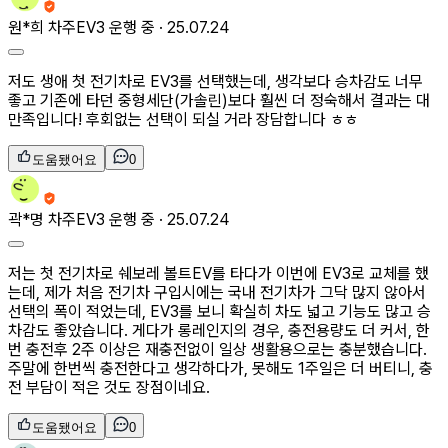
원*희
차주
EV3 운행 중 ·
25.07.24
저도 생애 첫 전기차로 EV3를 선택했는데, 생각보다 승차감도 너무
좋고 기존에 타던 중형세단(가솔린)보다 훨씬 더 정숙해서 결과는 대
만족입니다! 후회없는 선택이 되실 거라 장담합니다 ㅎㅎ
도움됐어요
0
곽*명
차주
EV3 운행 중 ·
25.07.24
저는 첫 전기차로 쉐보레 볼트EV를 타다가 이번에 EV3로 교체를 했
는데, 제가 처음 전기차 구입시에는 국내 전기차가 그닥 많지 않아서
선택의 폭이 적었는데, EV3를 보니 확실히 차도 넓고 기능도 많고 승
차감도 좋았습니다. 게다가 롱레인지의 경우, 충전용량도 더 커서, 한
번 충전후 2주 이상은 재충전없이 일상 생활용으로는 충분했습니다.
주말에 한번씩 충전한다고 생각하다가, 못해도 1주일은 더 버티니, 충
전 부담이 적은 것도 장점이네요.
도움됐어요
0