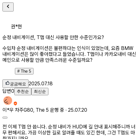
권*현
순정 내비게이션, T맵 대신 사용할 만한 수준인가요?
수입차 순정 내비게이션은 불편하다는 인식이 있었는데, 요즘 BMW
내비게이션은 많이 좋아졌다고 들었습니다. T맵이나 카카오내비 대신
메인으로 사용할 만큼 만족스러운 수준일까요?
#
The 5
2025.07.18
궁금해요
답변
0
추천순
최신순
이*우
차주
G80, The 5 운행 중 ·
25.07.20
전 이제 T맵 안 씁니다. 순정 내비가 HUD에 길 안내 표시해주니까 너
무 편해서요. 가끔 이상한 길로 알려줄 때도 있긴 한데, 그건 T맵도 마
찬가지니까요.