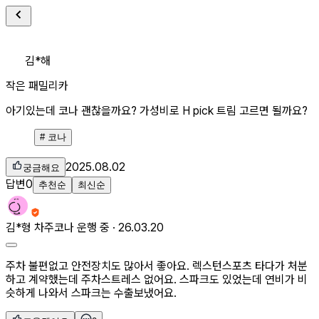
김*해
작은 패밀리카
아기있는데 코나 괜찮을까요? 가성비로 H pick 트림 고르면 될까요?
#
코나
2025.08.02
궁금해요
답변
0
추천순
최신순
김*형
차주
코나 운행 중 ·
26.03.20
주차 불편없고 안전장치도 많아서 좋아요. 렉스턴스포츠 타다가 처분
하고 계약했는데 주차스트레스 없어요. 스파크도 있었는데 연비가 비
슷하게 나와서 스파크는 수출보냈어요.