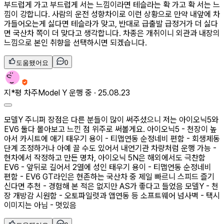
부드럽게 가고 부드럽게 서는 느낌이라면 테슬라는 확 가고 확 서는 느
낌이 강합니다. 사람의 운전 성향차이로 이런 상황으로 만약 내앞에 차
가들어오는게 싫다면 테슬라가 맞고, 반대로 급출발 급정거가 더 싫다
면 국산차 쪽이 더 맞다고 생각합니다. 차종은 개취이니 외관과 내장의
느낌으로 본인 취향을 선택하시면 되겠습니다.
도움됐어요
0
지*평
차주
Model Y 운행 중 ·
25.08.23
모델Y 주니퍼 장점은 다른 분들이 많이 써주셨으니 저는 아이오닉5와
EV6 둘다 몰아보고 느낀 점 위주로 써볼게요. 아이오닉5 - 천장이 높
아서 카시트에 애기 태우기 용이 - 티맵연동 순정네비 편함 - 회생제동
단계 조정하거나 아예 끌 수도 있어서 내연기관 차량처럼 운행 가능 -
현차에서 작정하고 만든 명차, 아이오닉 5N은 해외에서도 극찬함
EV6 - 앞뒤로 길어서 2열에 성인 태우기 용이 - 티맵연동 순정네비
편함 - EV6 GT라인은 현존하는 국산차 중 제일 빠르니 스피드 즐기
신다면 추천 - 경험해 본 적은 없지만 AS가 좋다고 들었음 모델Y - 천
장 개방감 시원함 - 오토파일럿과 앱연동 등 소프트웨어 넘사벽 - 택시
이미지는 아님 - 멋있음