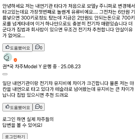
안녕하세요 저는 내연기관 타다가 처음으로 모델y 주니퍼로 변경해서
타고있는데요 가장첫번째로 놀랜게 유류비에요…. 그전차는 6만원 기
름넣으면 300키로정도 탔는데 지금은 2만원도 안되는돈으로 700키
로를 넘게타네여 이거 하나만으로도 충분히 전기차 매렫있습니다 더
군다가 집법과 회사밥이 있으면 무조건 전기차 추천합니다 안살이유
가 없어요…
도움됐어요
0
권*국
차주
Model Y 운행 중 ·
25.08.23
일단 내연기관이랑 전기차 유지비에 차이가 크긴합니다 물론 저는 마
칸을 내연으로 타고 있다가 테슬라로 넘어왔는데 유지비는 큰 차이가
납니다 집밥 있으시면 추천 드려요
도움됐어요
0
로그인 하면 실제 차주들의
답변을 볼 수 있어요!
로그인하기