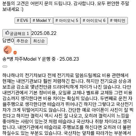
분들의 고견은 어떤지 문의 드립니다. 감사합니다. 모두 편안한 주말
보내세요 :)
#
EV6
#
Model Y
#
아이오닉 5
#
아이오닉 6
#
액티언
2025.08.22
궁금해요
1
답변
0
추천순
최신순
송*병
차주
Model Y 운행 중 ·
25.08.23
하나하나의 전기차보다 전체 전기차로 말씀드릴께요 비용 관련해서
현재는 내연기관보다 훨씬 저렴하긴 합니다. 하지만 전기요금 상승과
보조금 감소로 몇년전만큼 드라마틱하게 차이가 나진 않습니다. 다만
내연기관에서 기본 정비비용, 오일류 교체나 벨트류 교체등 그런 비용
감소까지 생각한다면 비용 차이는 확실히 있습니다. 두번째로 운전 자
율주행으로 생각한다면 테슬라가 뛰어나긴 하지만 그렇다고 국산전기
차가 크게 뒤떨어지지도 않습니다. 간단한 예로 아이폰이 사진이 잘 찍
힌다고 하지만 갤럭시 역시 사진 잘 나오고, 오히려 갤럭시의 느낌을
좋아하는 사람이 있는것 처럼 테슬라나 국산차나 취향 차이라고 생각
합니다. 내연기관에서 테슬라로 주행보조를 하신다면 오히려 더 불편
하실수도 있는 부분도 있습니다. 국산차는 앞차를 따라가는 부분에서