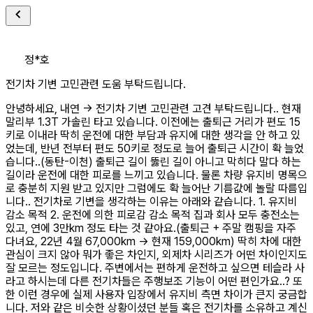
정*호
전기차 기변 고민관련 도움 부탁드립니다.
안녕하세요, 내연 -> 전기차 기변 고민관련 고견 부탁드립니다.. 현재
말리부 1.3T 가솔린 타고 있습니다. 이전에는 출퇴근 거리가 편도 15
키로 이내라 딱히 운전에 대한 부담과 유지에 대한 생각을 안 하고 있
었는데, 반년 전부터 편도 50키로 정도로 늘어 출퇴근 시간이 확 늘었
습니다..(동탄-이천) 출퇴근 길이 뚫린 길이 아니고 막히다 말다 하는
길이라 운전에 대한 피로를 느끼고 있습니다. 물론 차량 유지비 명목으
로 충분히 지원 받고 있지만 그럼에도 확 늘어난 기름값에 놀랄 따름입
니다.. 전기차로 기변을 생각하는 이유는 아래와 같습니다. 1. 유지비
감소 목적 2. 운전에 의한 피로감 감소 목적 집과 회사 모두 충전소는
있고, 연에 3만km 정도 타는 것 같아요.(출퇴근 + 주말 캠핑을 자주
다녀요, 22년 4월 67,000km -> 현재 159,000km) 딱히 차에 대한
관심이 크지 않아 뭐가 좋은 차인지, 외제차 시리즈가 어떤 차이인지도
잘 모르는 정도입니다. 주변에서는 편하게 운전하고 싶으면 테슬라 사
라고 하시는데 다른 전기차들은 주행보조 기능이 어떤 편인가요..? 또
한 이런 경우에 실제 사용자 입장에서 유지비 측면 차이가 큰지 궁금합
니다. 저와 같은 비슷한 상황이셨던 분들 혹은 전기차를 소유하고 계신