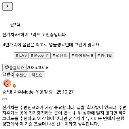
윤*혁
전기차VS하이브리드 고민중입니다
4인가족에 옵션은 최고로 넣을생각인데 고민이 많네요
#
EV9
#
Model Y
#
쏘렌토
#
아이오닉 9
#
카니발
2025.10.19
궁금해요
답변
0
추천순
최신순
송*병
차주
Model Y 운행 중 ·
25.10.27
전기차는 주변인프라가 가장 중요합니다. 집밥, 회사밥이 있느냐. 주변
자주가는 곳에 전기충전하는 곳이 있느냐. 위 상황에 맞지 않다면 하이
브리드를 추천하고 위 상황이 맞다면 전기차가 유지비용 면에서 운행
경험에서 제 기준 조금더 나은 선택이라고 생각합니다.