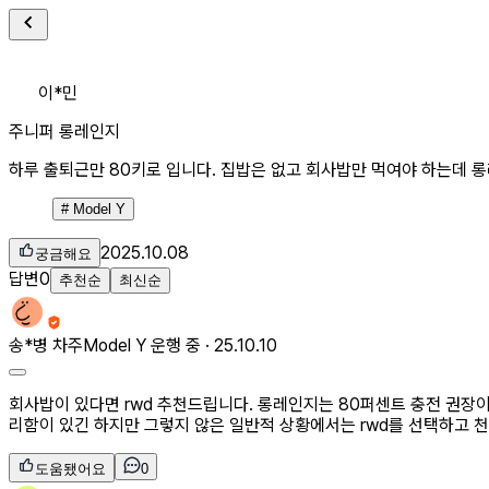
이*민
주니퍼 롱레인지
하루 출퇴근만 80키로 입니다. 집밥은 없고 회사밥만 먹여야 하는데 
#
Model Y
2025.10.08
궁금해요
답변
0
추천순
최신순
송*병
차주
Model Y 운행 중 ·
25.10.10
회사밥이 있다면 rwd 추천드립니다. 롱레인지는 80퍼센트 충전 권장이
리함이 있긴 하지만 그렇지 않은 일반적 상황에서는 rwd를 선택하고 
도움됐어요
0