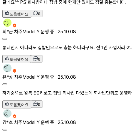
같네요^^ PS:회사밥이나 집밥 중에 한개만 있어도 정말 충분합니다.
도움됐어요
0
최*근
차주
Model Y 운행 중 ·
25.10.08
롱레인지 아니라도 집밥만으로도 충분 하더라구요. 전 1인 사업자라 여
도움됐어요
0
유*상
차주
Model Y 운행 중 ·
25.10.08
저기준으로 왕복 90키로고 집밥 회사밥 다있는데 회사밥만줘도 운영하
도움됐어요
0
강*호
차주
Model Y 운행 중 ·
25.10.08