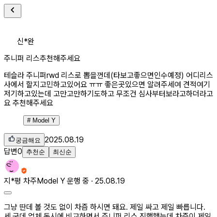
신*완
주니퍼 리스추천해주세요
테슬라 주니퍼rwd 리스로 뽑을껀데(타보고좋으면인수예정) 어디리스
사에서 할지고민하고있어요 ㅠㅠ 좋은곳있으면 알려주세여 견적여기
저기하고있는데 고만고만하기도하고 무조건 심사부터보라고하더라고
요 추천해주세요
#
Model Y
2025.08.19
궁금해요
답변
0
추천순
최신순
지*평
차주
Model Y 운행 중 ·
25.08.19
그냥 딴데 볼 것도 없이 차즘 하시면 돼요. 제일 싸고 제일 빠릅니다.
세 군데 업체 동시에 비교하면서 주니퍼 리스 진행했는데 차즘이 제일