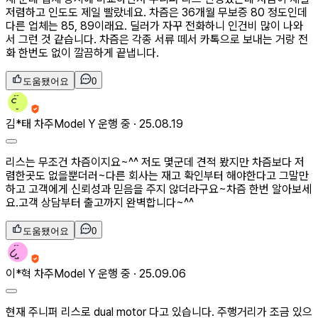
저렴하고 인도도 제일 빨랐네요. 차즘은 36개월 무보증 80 정도인데
다른 업체는 85, 89이래요. 딜러가 자꾸 전화하니 인건비 많이 나와
서 그런 것 같습니다. 차즘은 각종 서류 떼서 카톡으로 보내는 거랑 전
화 한번도 없이 깔끔하게 끝냅니다.
도움됐어요
0
김*태
차주
Model Y 운행 중 ·
25.08.19
리스는 무조건 차즘이지요~^^ 저도 몇군데 견적 봤지만 차즘보다 저
렴한곳도 없을뿐더러~다른 회사는 재고 확인부터 해야한다고 그말만
하고 고객에게 신뢰성과 믿음을 주지 않더라구요~차즘 한번 알아보세
요.고객 상담부터 출고까지 완벽합니다~^^
도움됐어요
0
이*혁
차주
Model Y 운행 중 ·
25.09.06
현재 주니퍼 리스로 dual motor 다고 있습니다. 주행거리가 조금 있으