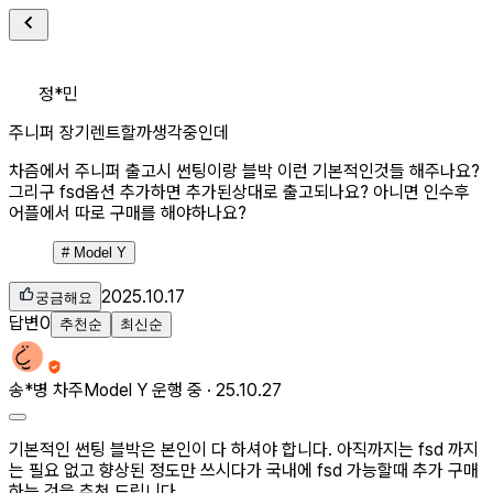
정*민
주니퍼 장기렌트할까생각중인데
차즘에서 주니퍼 출고시 썬팅이랑 블박 이런 기본적인것들 해주나요?
그리구 fsd옵션 추가하면 추가된상대로 출고되나요? 아니면 인수후
어플에서 따로 구매를 해야하나요?
#
Model Y
2025.10.17
궁금해요
답변
0
추천순
최신순
송*병
차주
Model Y 운행 중 ·
25.10.27
기본적인 썬팅 블박은 본인이 다 하셔야 합니다. 아직까지는 fsd 까지
는 필요 없고 향상된 정도만 쓰시다가 국내에 fsd 가능할때 추가 구매
하는 것을 추천 드립니다.