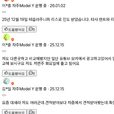
이*흥
차주
Model Y 운행 중 ·
26.01.02
25년 12월 19일 테슬라주니퍼 리스로 인도 받았습니다. 타사 렌트
도움됐어요
0
이*훈
차주
Model Y 운행 중 ·
25.12.15
저도 다른곳하고 비교해봤지만 일단 유튜브 모카에서 광고하고있어서 
교해 보시구요 저도 저번주 화요일에 출고 됬어요
도움됐어요
0
김*일
차주
Model Y 운행 중 ·
25.12.15
요즘 대새라 저도 여러군데.견적받아보다 차즘에서 견적받아봣는데.확
도움됐어요
0