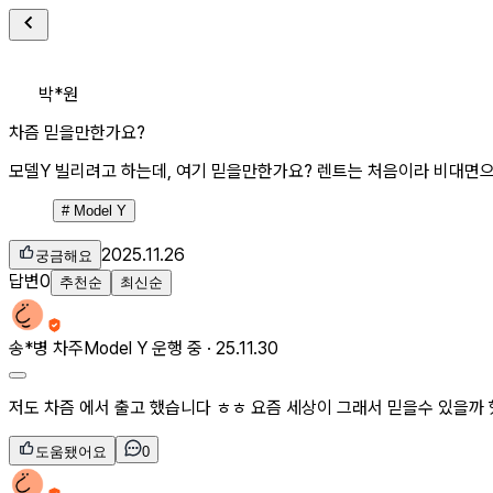
박*원
차즘 믿을만한가요?
모델Y 빌리려고 하는데, 여기 믿을만한가요? 렌트는 처음이라 비대면으
#
Model Y
2025.11.26
궁금해요
답변
0
추천순
최신순
송*병
차주
Model Y 운행 중 ·
25.11.30
저도 차즘 에서 출고 했습니다 ㅎㅎ 요즘 세상이 그래서 믿을수 있을까
도움됐어요
0