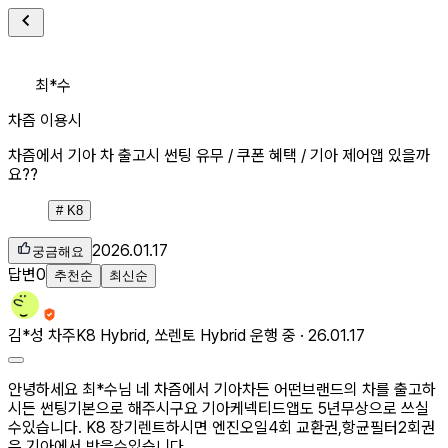
최*수
차즘 이용시
차즘에서 기아 차 출고시 썬팅 유무 / 쿠폰 혜택 / 기아 제어앱 있을까
요??
#
K8
2026.01.17
궁금해요
답변
0
추천순
최신순
김*성
차주
K8 Hybrid, 쏘렌토 Hybrid 운행 중 ·
26.01.17
안녕하세요 최*수님 네 차즘에서 기아차든 어떤브랜드의 차를 출고하
시든 썬팅기본으로 해주시구요 기아케넥티드앱도 5년무상으로 쓰실
수있습니다. K8 장기렌트하시면 엔진오일4회 교환권,항균필터2회권
은 기아에서 받을수있습니다.