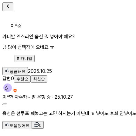
이*준
카니발 엑스라인 옵션 뭐 넣어야 해요?
넘 많아 선택장애 오네요 ㅠ
#
카니발
2025.10.25
궁금해요
답변
0
추천순
최신순
이*한
차주
카니발 운행 중 ·
25.10.27
옵션은 선루프 빼놓고는 고민 하시는거 아닌데 ㅎ 넣어도 후회 안넣어
도움됐어요
0