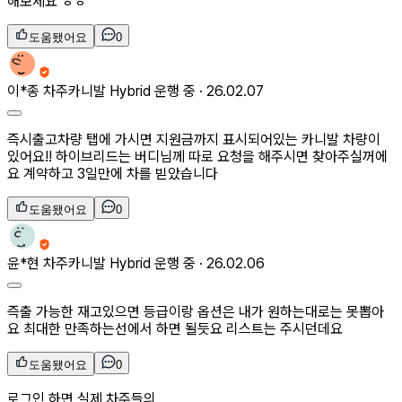
해보세요 ㅎㅎ
도움됐어요
0
이*종
차주
카니발 Hybrid 운행 중 ·
26.02.07
즉시출고차량 탭에 가시면 지원금까지 표시되어있는 카니발 차량이
있어요!! 하이브리드는 버디님께 따로 요청을 해주시면 찾아주실꺼에
요 계약하고 3일만에 차를 빋았습니다
도움됐어요
0
윤*현
차주
카니발 Hybrid 운행 중 ·
26.02.06
즉출 가능한 재고있으면 등급이랑 옵션은 내가 원하는대로는 못뽑아
요 최대한 만족하는선에서 하면 될듯요 리스트는 주시던데요
도움됐어요
0
로그인 하면 실제 차주들의