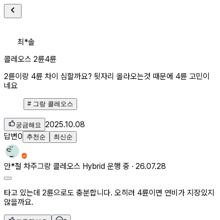
최*솔
콜레오스 2륜4륜
2륜이랑 4륜 차이 심할까요? 뒷자리 올라오는것 때문에 4륜 고민이
네요
#
그랑 콜레오스
2025.10.08
궁금해요
답변
0
추천순
최신순
안*철
차주
그랑 콜레오스 Hybrid 운행 중 ·
26.07.28
타고 있는데 2륜으로도 충분합니다. 오히려 4륜이면 연비가 지장있지
않을까요.