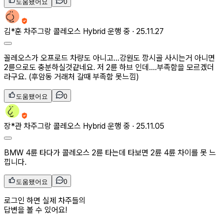
도움됐어요
0
김*훈
차주
그랑 콜레오스 Hybrid 운행 중 ·
25.11.27
꼴레오스가 오프로드 차량도 아니고...강원도 깡시골 사시는거 아니면
2륜으로도 충분하실것같네요. 저 2륜 하브 인데....부족함을 모르겠더
라구요. (후암동 거래처 갈때 부족함 못느낌)
도움됐어요
0
장*관
차주
그랑 콜레오스 Hybrid 운행 중 ·
25.11.05
BMW 4륜 타다가 콜레오스 2륜 타는데 타보면 2륜 4륜 차이를 못 느
낍니다.
도움됐어요
0
로그인 하면 실제 차주들의
답변을 볼 수 있어요!