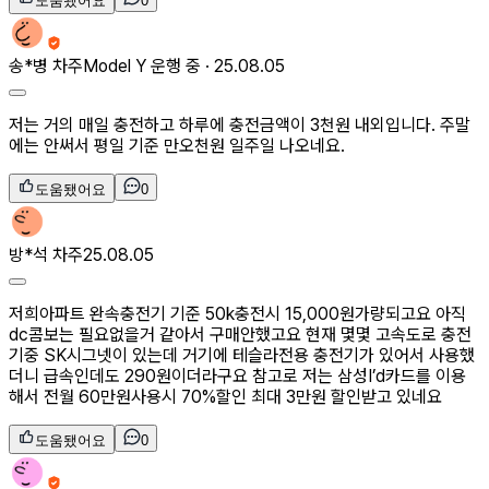
도움됐어요
0
송*병
차주
Model Y 운행 중 ·
25.08.05
저는 거의 매일 충전하고 하루에 충전금액이 3천원 내외입니다. 주말
에는 안써서 평일 기준 만오천원 일주일 나오네요.
도움됐어요
0
방*석
차주
25.08.05
저희아파트 완속충전기 기준 50k충전시 15,000원가량되고요 아직
dc콤보는 필요없을거 같아서 구매안했고요 현재 몇몇 고속도로 충전
기중 SK시그넷이 있는데 거기에 테슬라전용 충전기가 있어서 사용했
더니 급속인데도 290원이더라구요 참고로 저는 삼성I’d카드를 이용
해서 전월 60만원사용시 70%할인 최대 3만원 할인받고 있네요
도움됐어요
0