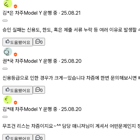
김*은
차주
Model Y 운행 중 ·
25.08.21
승인 실패는 신용도, 한도, 혹은 제출 서류 누락 등 여러 이유로 발생할
도움됐어요
0
권*국
차주
Model Y 운행 중 ·
25.08.20
신용등급으로 인한 경우가 크게ㅡ있습니다 차즘에 한번 문의해보시면 
도움됐어요
0
김*태
차주
Model Y 운행 중 ·
25.08.20
무조건 리스는 차즘이지요~^^ 담당 매니져님이 계셔서 어떤문제인지 정
도움됐어요
0