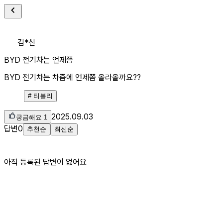
김*신
BYD 전기차는 언제쯤
BYD 전기차는 차즘에 언제쯤 올라올까요??
#
티볼리
2025.09.03
궁금해요
1
답변
0
추천순
최신순
아직 등록된 답변이 없어요