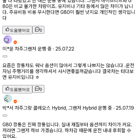
둘 다 타탔었고 한 대는 운용 중에 있습니다. 그랜저 하이브리드와 G
80은 비교 불가한 차량이죠. 유지비나 기타 등에서 많은 차이가 납니
다. 주유비등 비용 무시한다면 G80이 훨씬 낫지요 개인적인 생각입니
다
도움됐어요
0
이*윤
차주
그랜저 운행 중 ·
25.07.22
요즘은 깡통차도 워낙 옵션이 많아서 그렇게 나쁘지는 않습니다 .운전
자님 주행거리를 생각하셔서 사시면좋을꺼같습니다 결국차는 타다보
면 유지비입니다 ㅎ
도움됐어요
0
박*서
차주
그랑 콜레오스 Hybrid, 그랜저 Hybrid 운행 중 ·
25.07.19
G80 깡통은 진짜 깡통입니다. 실내 재질부터 옵션까지 차이가 커요.
저라면 그랜저 하브 가겠습니다. 하차감 때문에 운전 내내 후회할 수
있어요.