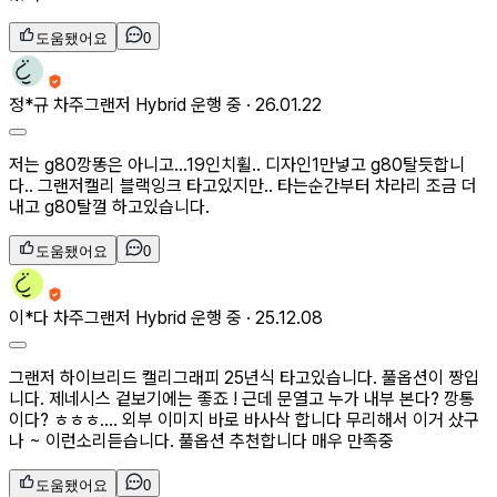
도움됐어요
0
정*규
차주
그랜저 Hybrid 운행 중 ·
26.01.22
저는 g80깡똥은 아니고...19인치휠.. 디자인1만넣고 g80탈듯합니
다.. 그랜저캘리 블랙잉크 타고있지만.. 타는순간부터 차라리 조금 더
내고 g80탈껄 하고있습니다.
도움됐어요
0
이*다
차주
그랜저 Hybrid 운행 중 ·
25.12.08
그랜저 하이브리드 캘리그래피 25년식 타고있습니다. 풀옵션이 짱입
니다. 제네시스 겉보기에는 좋죠 ! 근데 문열고 누가 내부 본다? 깡통
이다? ㅎㅎㅎ.... 외부 이미지 바로 바사삭 합니다 무리해서 이거 샀구
나 ~ 이런소리듣습니다. 풀옵션 추천합니다 매우 만족중
도움됐어요
0