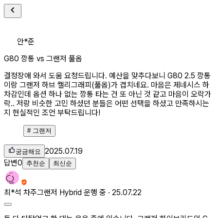
안*준
G80 깡통 vs 그랜저 풀옵
결정장애 와서 도움 요청드립니다. 예산을 맞추다보니 G80 2.5 깡통
이랑 그랜저 하브 캘리그래피(풀옵)가 겹치네요. 마음은 제네시스 하
차감인데 옵션 하나 없는 깡통 타는 건 또 아닌 것 같고 마음이 오락가
락.. 저랑 비슷한 고민 하셨던 분들은 어떤 선택을 하셨고 만족하시는
지 현실적인 조언 부탁드립니다!
#
그랜저
2025.07.19
궁금해요
답변
0
추천순
최신순
최*석
차주
그랜저 Hybrid 운행 중 ·
25.07.22