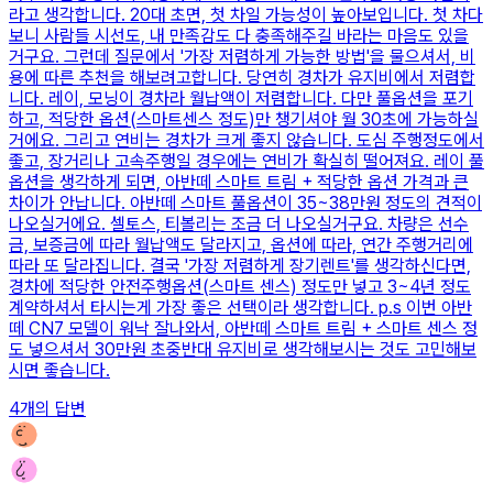
라고 생각합니다. 20대 초면, 첫 차일 가능성이 높아보입니다. 첫 차다
보니 사람들 시선도, 내 만족감도 다 충족해주길 바라는 마음도 있을
거구요. 그런데 질문에서 '가장 저렴하게 가능한 방법'을 물으셔서, 비
용에 따른 추천을 해보려고합니다. 당연히 경차가 유지비에서 저렴합
니다. 레이, 모닝이 경차라 월납액이 저렴합니다. 다만 풀옵션을 포기
하고, 적당한 옵션(스마트센스 정도)만 챙기셔야 월 30초에 가능하실
거에요. 그리고 연비는 경차가 크게 좋지 않습니다. 도심 주행정도에서
좋고, 장거리나 고속주행일 경우에는 연비가 확실히 떨어져요. 레이 풀
옵션을 생각하게 되면, 아반떼 스마트 트림 + 적당한 옵션 가격과 큰
차이가 안납니다. 아반떼 스마트 풀옵션이 35~38만원 정도의 견적이
나오실거에요. 셀토스, 티볼리는 조금 더 나오실거구요. 차량은 선수
금, 보증금에 따라 월납액도 달라지고, 옵션에 따라, 연간 주행거리에
따라 또 달라집니다. 결국 '가장 저렴하게 장기렌트'를 생각하신다면,
경차에 적당한 안전주행옵션(스마트 센스) 정도만 넣고 3~4년 정도
계약하셔서 타시는게 가장 좋은 선택이라 생각합니다. p.s 이번 아반
떼 CN7 모델이 워낙 잘나와서, 아반떼 스마트 트림 + 스마트 센스 정
도 넣으셔서 30만원 초중반대 유지비로 생각해보시는 것도 고민해보
시면 좋습니다.
4
개의 답변