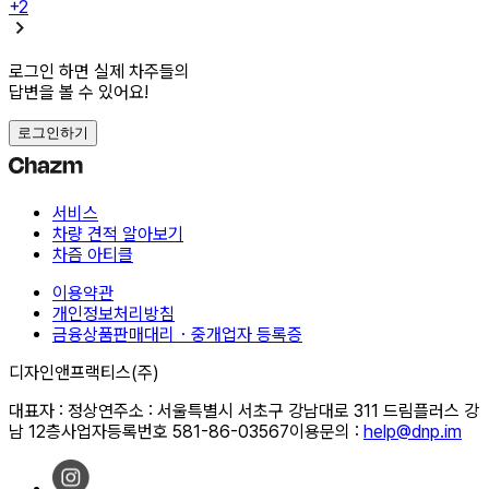
+
2
로그인 하면 실제 차주들의
답변을 볼 수 있어요!
로그인하기
서비스
차량 견적 알아보기
차즘 아티클
이용약관
개인정보처리방침
금융상품판매대리・중개업자 등록증
디자인앤프랙티스(주)
대표자 : 정상연
주소 : 서울특별시 서초구 강남대로 311 드림플러스 강
남 12층
사업자등록번호 581-86-03567
이용문의 :
help@dnp.im