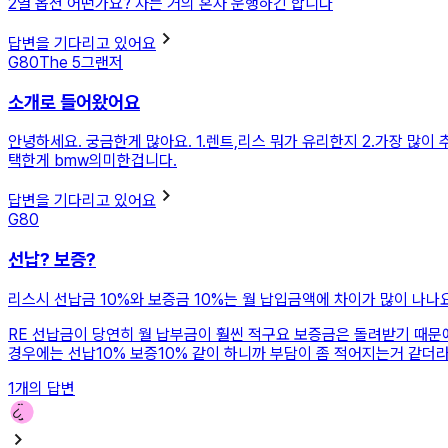
2열 옵션 어떤가요? 차는 거의 혼자 운행하긴 합니다
답변을 기다리고 있어요
G80
The 5
그랜저
소개로 들어왔어요
안녕하세요. 궁금한게 많아요. 1.렌트,리스 뭐가 유리한지 2.가장 많이
택한게 bmw의미한겁니다.
답변을 기다리고 있어요
G80
선납? 보증?
리스시 선납금 10%와 보증금 10%는 월 납입금액에 차이가 많이 나나
RE
선납금이 당연히 월 납부금이 훨씬 적구요 보증금은 돌려받기 때문
경우에는 선납10% 보증10% 같이 하니까 부담이 좀 적어지는거 같
1
개의 답변