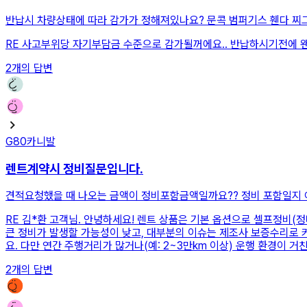
반납시 차량상태에 따라 감가가 정해져있나요? 문콕 범퍼기스 휀다 찌
RE
사고부위당 자기부담금 수준으로 감가될꺼에요.. 반납하시기전에 
2
개의 답변
G80
카니발
렌트계약시 정비질문입니다.
견적요청했을 때 나오는 금액이 정비포함금액일까요?? 정비 포함일지 
RE
김*환 고객님. 안녕하세요! 렌트 상품은 기본 옵션으로 셀프정비(정
큰 정비가 발생할 가능성이 낮고, 대부분의 이슈는 제조사 보증수리로 
요. 다만 연간 주행거리가 많거나(예: 2~3만km 이상) 운행 환경이 
2
개의 답변