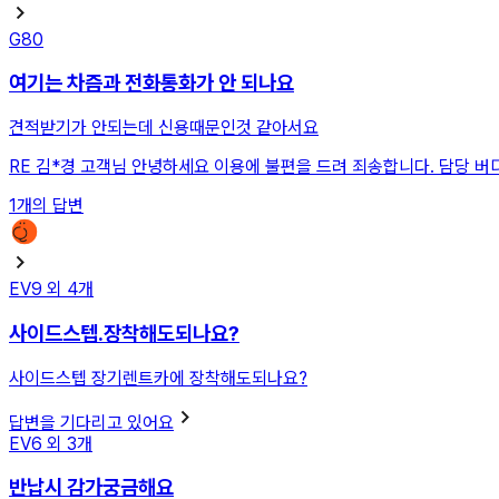
G80
여기는 차즘과 전화통화가 안 되나요
견적받기가 안되는데 신용때문인것 같아서요
RE
김*경 고객님 안녕하세요 이용에 불편을 드려 죄송합니다. 담당 버
1
개의 답변
EV9
외
4
개
사이드스텝.장착해도되나요?
사이드스텝 장기렌트카에 장착해도되나요?
답변을 기다리고 있어요
EV6
외
3
개
반납시 감가궁금해요