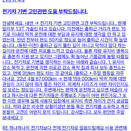
전기차 기변 고민관련 도움 부탁드립니다.
안녕하세요, 내연 -> 전기차 기변 고민관련 고견 부탁드립니다.. 현재
말리부 1.3T 가솔린 타고 있습니다. 이전에는 출퇴근 거리가 편도 15
키로 이내라 딱히 운전에 대한 부담과 유지에 대한 생각을 안 하고 있
었는데, 반년 전부터 편도 50키로 정도로 늘어 출퇴근 시간이 확 늘었
습니다..(동탄-이천) 출퇴근 길이 뚫린 길이 아니고 막히다 말다 하는
길이라 운전에 대한 피로를 느끼고 있습니다. 물론 차량 유지비 명목으
로 충분히 지원 받고 있지만 그럼에도 확 늘어난 기름값에 놀랄 따름입
니다.. 전기차로 기변을 생각하는 이유는 아래와 같습니다. 1. 유지비
감소 목적 2. 운전에 의한 피로감 감소 목적 집과 회사 모두 충전소는
있고, 연에 3만km 정도 타는 것 같아요.(출퇴근 + 주말 캠핑을 자주
다녀요, 22년 4월 67,000km -> 현재 159,000km) 딱히 차에 대한
관심이 크지 않아 뭐가 좋은 차인지, 외제차 시리즈가 어떤 차이인지도
잘 모르는 정도입니다. 주변에서는 편하게 운전하고 싶으면 테슬라 사
라고 하시는데 다른 전기차들은 주행보조 기능이 어떤 편인가요..? 또
한 이런 경우에 실제 사용자 입장에서 유지비 측면 차이가 큰지 궁금합
니다. 저와 같은 비슷한 상황이셨던 분들 혹은 전기차를 소유하고 계신
분들의 고견은 어떤지 문의 드립니다. 감사합니다. 모두 편안한 주말
보내세요 :)
RE
하나하나의 전기차보다 전체 전기차로 말씀드릴께요 비용 관련해