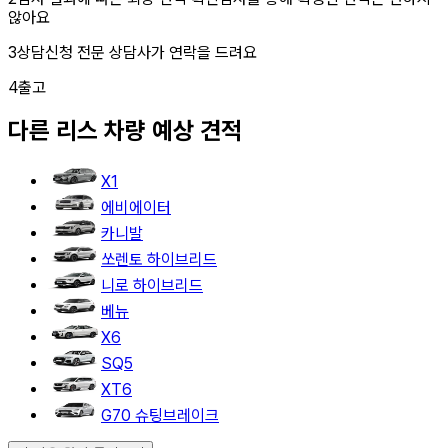
않아요
3
상담신청
전문 상담사가 연락을 드려요
4
출고
다른
리스
차량 예상 견적
X1
에비에이터
카니발
쏘렌토 하이브리드
니로 하이브리드
베뉴
X6
SQ5
XT6
G70 슈팅브레이크