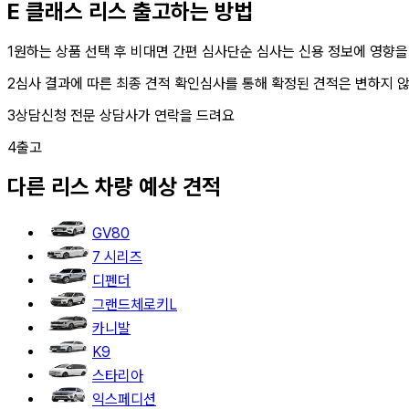
E 클래스 리스
출고하는 방법
1
원하는 상품 선택 후 비대면 간편 심사
단순 심사는 신용 정보에 영향을
2
심사 결과에 따른 최종 견적 확인
심사를 통해 확정된 견적은 변하지 
3
상담신청
전문 상담사가 연락을 드려요
4
출고
다른
리스
차량 예상 견적
GV80
7 시리즈
디펜더
그랜드체로키L
카니발
K9
스타리아
익스페디션