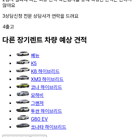
않아요
3
상담신청
전문 상담사가 연락을 드려요
4
출고
다른
장기렌트
차량 예상 견적
베뉴
K5
K8 하이브리드
XM3 하이브리드
코나 하이브리드
모하비
그랜저
투싼 하이브리드
G80 EV
쏘나타 하이브리드