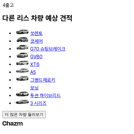
4
출고
다른
리스
차량 예상 견적
쏘렌토
코세어
G70 슈팅브레이크
GV80
XT6
A5
그랜드체로키
모닝
투싼 하이브리드
3 시리즈
더 많은 차량 둘러보기